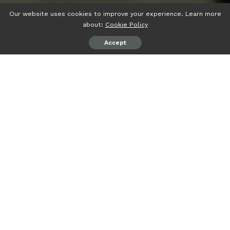
Our website uses cookies to improve your experience. Learn more
about:
Cookie Policy
Accept
Contents
Pourquoi les besoins de santé changent radicalement
après 60 ans
Les 7 critères scientifiques pour évaluer une mutuelle
senior
Comment comparer les offres : méthode et pièges à
éviter
La dimension prévoyance : un angle souvent négligé